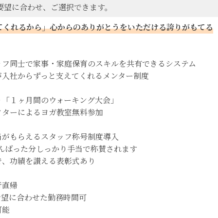
要望に合わせ、ご選択できます。
てくれるから」心からのありがとうをいただける誇りがもてる
ッフ同士で家事・家庭保育のスキルを共有できるシステム
が入社からずっと支えてくれるメンター制度
り「１ヶ月間のウォーキング大会」
クターによるヨガ教室無料参加
当がもらえるスタッフ称号制度導入
んばった分しっかり手当で称賛されます
で、功績を讃える表彰式あり
行直帰
希望に合わせた勤務時間可
可能