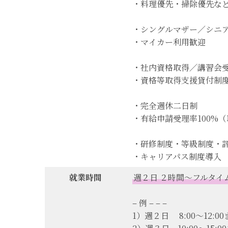
・料理優先・掃除優先な
・シングルマザー／シニ
・マイカー利用歓迎
・社内資格取得／講習会
・資格等取得支援貸付制
・完全週休二日制
・有給申請受理率100%（取
・研修制度・等級制度・
・キャリアパス制度導入
就業時間
週２日 ２時間〜フルタイ
– 例 – – –
1）週２日 8:00〜12:0