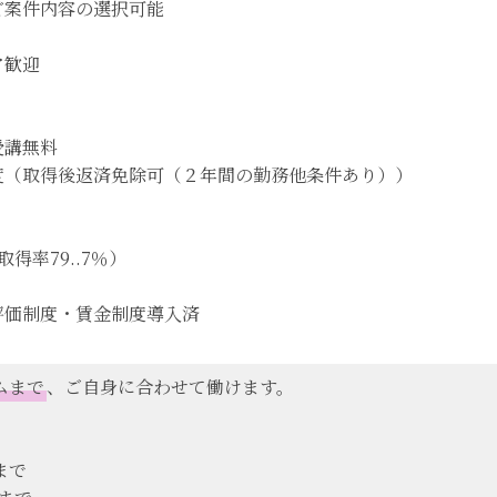
ど案件内容の選択可能
ア歓迎
受講無料
度（取得後返済免除可（２年間の勤務他条件あり））
得率79..7％）
評価制度・賃金制度導入済
ムまで
、ご自身に合わせて働けます。
0まで