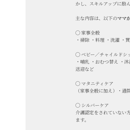
かし、スキルアップに励
主な内容は、以下の
ママ
◯ 家事全般
・掃除 ・料理 ・洗濯 ・
◯ ベビー／チャイルドシ
・哺乳 ・おむつ替え ・沐
送迎など
◯ マタニティケア
（家事全般に加え）・通院
◯ シルバーケア
介護認定をされていない
ます。