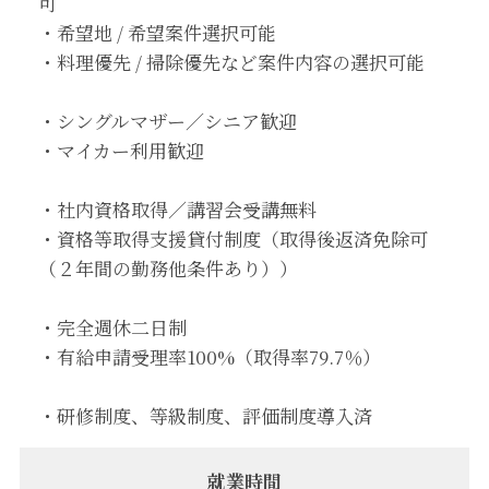
可
・希望地 / 希望案件選択可能
・料理優先 / 掃除優先など案件内容の選択可能
・シングルマザー／シニア歓迎
・マイカー利用歓迎
・社内資格取得／講習会受講無料
・資格等取得支援貸付制度（取得後返済免除可
（２年間の勤務他条件あり））
・完全週休二日制
・有給申請受理率100%（取得率79.7％）
・研修制度、等級制度、評価制度導入済
就業時間