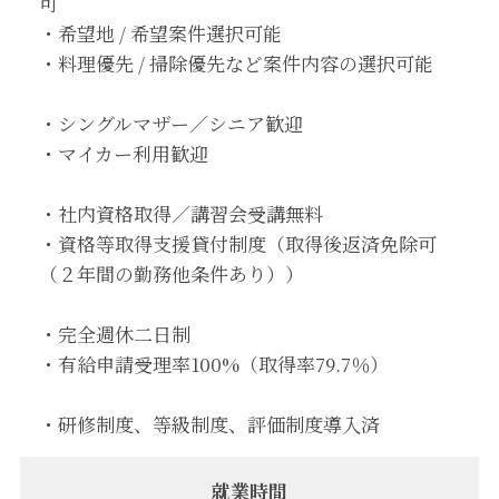
可
・希望地 / 希望案件選択可能
・料理優先 / 掃除優先など案件内容の選択可能
・シングルマザー／シニア歓迎
・マイカー利用歓迎
・社内資格取得／講習会受講無料
・資格等取得支援貸付制度（取得後返済免除可
（２年間の勤務他条件あり））
・完全週休二日制
・有給申請受理率100%（取得率79.7％）
・研修制度、等級制度、評価制度導入済
就業時間