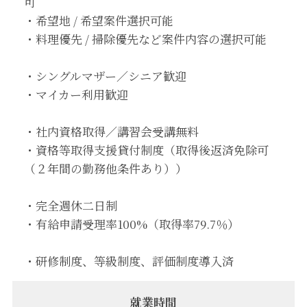
可
・希望地 / 希望案件選択可能
・料理優先 / 掃除優先など案件内容の選択可能
・シングルマザー／シニア歓迎
・マイカー利用歓迎
・社内資格取得／講習会受講無料
・資格等取得支援貸付制度（取得後返済免除可
（２年間の勤務他条件あり））
・完全週休二日制
・有給申請受理率100%（取得率79.7％）
・研修制度、等級制度、評価制度導入済
就業時間