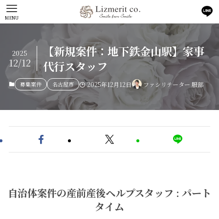
MENU
【新規案件：地下鉄金山駅】家事
2025
12/12
代行スタッフ
募集案件
名古屋市
2025年12月12日
ファシリテーター 服部
自治体案件の産前産後ヘルプスタッフ : パート
タイム