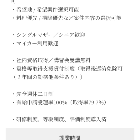
可
・希望地 / 希望案件選択可能
・料理優先 / 掃除優先など案件内容の選択可能
・シングルマザー／シニア歓迎
・マイカー利用歓迎
・社内資格取得／講習会受講無料
・資格等取得支援貸付制度（取得後返済免除可
（２年間の勤務他条件あり））
・完全週休二日制
・有給申請受理率100%（取得率79.7％）
・研修制度、等級制度、評価制度導入済
就業時間