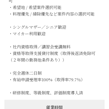
可
・希望地 / 希望案件選択可能
・料理優先 / 掃除優先など案件内容の選択可能
・シングルマザー／シニア歓迎
・マイカー利用歓迎
・社内資格取得／講習会受講無料
・資格等取得支援貸付制度（取得後返済免除可
（２年間の勤務他条件あり））
・完全週休二日制
・有給申請受理率100%（取得率79.7％）
・研修制度、等級制度、評価制度導入済
就業時間