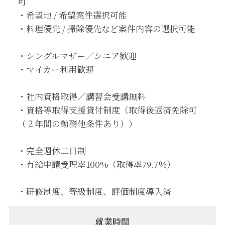
可
・希望地 / 希望案件選択可能
・料理優先 / 掃除優先など案件内容の選択可能
・シングルマザー／シニア歓迎
・マイカー利用歓迎
・社内資格取得／講習会受講無料
・資格等取得支援貸付制度（取得後返済免除可
（２年間の勤務他条件あり））
・完全週休二日制
・有給申請受理率100%（取得率79.7％）
・研修制度、等級制度、評価制度導入済
就業時間